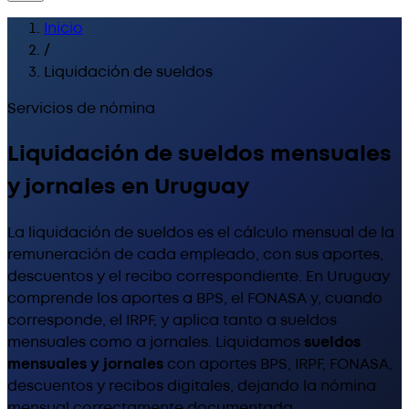
Inicio
/
Liquidación de sueldos
Servicios de nómina
Liquidación de sueldos mensuales
y jornales en Uruguay
La liquidación de sueldos es el cálculo mensual de la
remuneración de cada empleado, con sus aportes,
descuentos y el recibo correspondiente. En Uruguay
comprende los aportes a BPS, el FONASA y, cuando
corresponde, el IRPF, y aplica tanto a sueldos
mensuales como a jornales. Liquidamos
sueldos
mensuales y jornales
con aportes BPS, IRPF, FONASA,
descuentos y recibos digitales, dejando la nómina
mensual correctamente documentada.