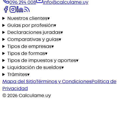
096 294 008
info@calculame.uy
Nuestros clientes
▾
Guías por profesión
▾
Declaraciones juradas
▾
Comparativas y guías
▾
Tipos de empresas
▾
Tipos de formas
▾
Tipos de impuestos y aportes
▾
Liquidación de sueldos
▾
Trámites
▾
Mapa del Sitio
Términos y Condiciones
Política de
Privacidad
©
2026
Calculame.uy