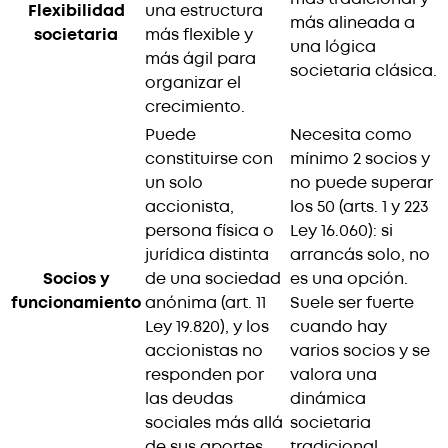
Flexibilidad
una estructura
más alineada a
societaria
más flexible y
una lógica
más ágil para
societaria clásica.
organizar el
crecimiento.
Puede
Necesita como
constituirse con
mínimo 2 socios y
un solo
no puede superar
accionista,
los 50 (arts. 1 y 223
persona física o
Ley 16.060): si
jurídica distinta
arrancás solo, no
Socios y
de una sociedad
es una opción.
funcionamiento
anónima (art. 11
Suele ser fuerte
Ley 19.820), y los
cuando hay
accionistas no
varios socios y se
responden por
valora una
las deudas
dinámica
sociales más allá
societaria
de sus aportes.
tradicional.