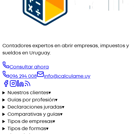
Contadores expertos en abrir empresas, impuestos y
sueldos en Uruguay.
Consultar ahora
096 294 008
info@calculame.uy
Nuestros clientes
▾
Guías por profesión
▾
Declaraciones juradas
▾
Comparativas y guías
▾
Tipos de empresas
▾
Tipos de formas
▾