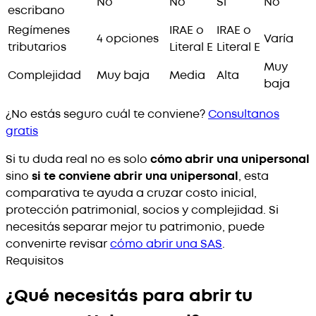
No
No
Sí
No
escribano
Regímenes
IRAE o
IRAE o
4 opciones
Varía
tributarios
Literal E
Literal E
Muy
Complejidad
Muy baja
Media
Alta
baja
¿No estás seguro cuál te conviene?
Consultanos
gratis
Si tu duda real no es solo
cómo abrir una unipersonal
sino
si te conviene abrir una unipersonal
, esta
comparativa te ayuda a cruzar costo inicial,
protección patrimonial, socios y complejidad. Si
necesitás separar mejor tu patrimonio, puede
convenirte revisar
cómo abrir una SAS
.
Requisitos
¿Qué necesitás para abrir tu