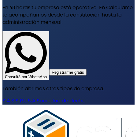
En 48 horas tu empresa está operativa. En Calculame
te acompañamos desde la constitución hasta la
administración mensual.
Registrarme gratis
Consultá por WhatsApp
También abrimos otros tipos de empresa:
S.A.S.
S.R.L.
S.A.
Sociedad de Hecho