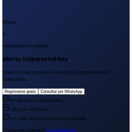
1
titular
4
regímenes posibles
Abrí tu Unipersonal hoy
Creá tu cuenta y en 48 horas tu empresa está
operativa.
Registrarme gratis
Consultar por WhatsApp
Sin socios ni escribano
Lista en 48 horas
Un mes de administración gratis
¿Ya tenés cuenta?
Iniciá sesión