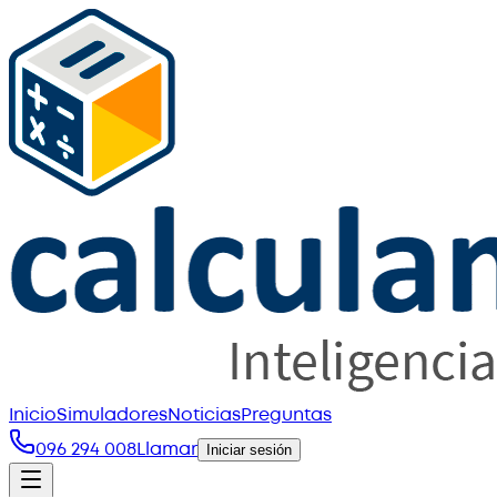
Inicio
Simuladores
Noticias
Preguntas
096 294 008
Llamar
Iniciar sesión