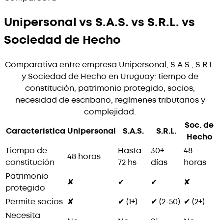
Unipersonal vs S.A.S. vs S.R.L. vs
Sociedad de Hecho
Comparativa entre empresa Unipersonal, S.A.S., S.R.L.
y Sociedad de Hecho en Uruguay: tiempo de
constitución, patrimonio protegido, socios,
necesidad de escribano, regímenes tributarios y
complejidad.
Soc. de
Característica
Unipersonal
S.A.S.
S.R.L.
Hecho
Tiempo de
Hasta
30+
48
48 horas
constitución
72 hs
días
horas
Patrimonio
✘
✔
✔
✘
protegido
Permite socios
✘
✔ (1+)
✔ (2-50)
✔ (2+)
Necesita