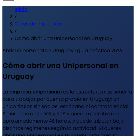
Inicio
/
Guías de impuestos
/
Cómo abrir una unipersonal en Uruguay
Abrir unipersonal en Uruguay · guía práctica 2026
Cómo abrir una
Unipersonal
en
Uruguay
La
empresa unipersonal
es la estructura más sencilla
para trabajar por cuenta propia en Uruguay: un
único titular, sin socios, escribano ni contrato social.
Se inscribe ante DGI y BPS y queda operativa en
aproximadamente 48 horas, y puede tributar bajo
distintos regímenes según la actividad. Si querés
abrir una unipersonal en Uruguay
, esta guía te