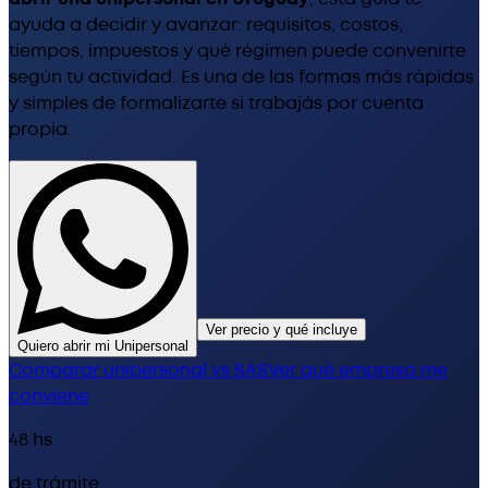
ayuda a decidir y avanzar: requisitos, costos,
tiempos, impuestos y qué régimen puede convenirte
según tu actividad. Es una de las formas más rápidas
y simples de formalizarte si trabajás por cuenta
propia.
Ver precio y qué incluye
Quiero abrir mi Unipersonal
Comparar unipersonal vs SAS
Ver qué empresa me
conviene
48 hs
de trámite