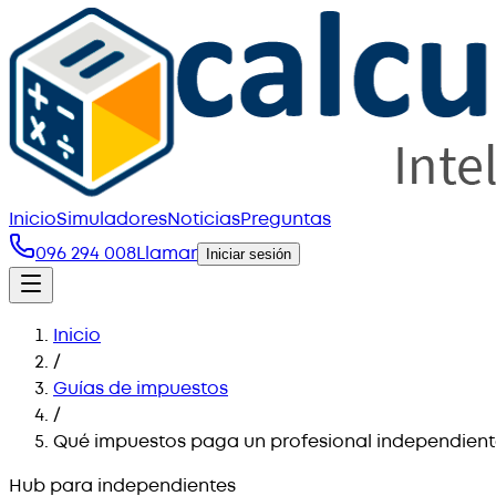
Inicio
Simuladores
Noticias
Preguntas
096 294 008
Llamar
Iniciar sesión
Inicio
/
Guías de impuestos
/
Qué impuestos paga un profesional independien
Hub para independientes