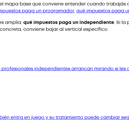
es el mapa base que conviene entender cuando trabajás
mpuestos paga un programador
,
qué impuestos paga u
es amplia:
qué impuestos paga un independiente
. Si l
 concreta, conviene bajar al vertical específico.
 profesionales independientes arrancan mirando si les c
ién entra en juego y su tratamiento puede cambiar segú