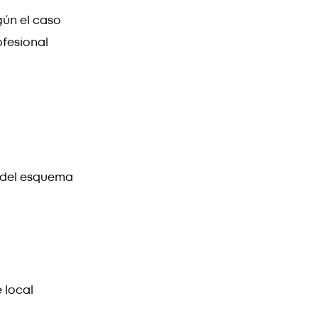
gún el caso
ofesional
e del esquema
 local