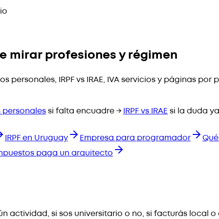
io
e mirar profesiones y régimen
s personales, IRPF vs IRAE, IVA servicios y páginas por 
s personales
si falta encuadre →
IRPF vs IRAE
si la duda ya
IRPF en Uruguay
Empresa para programador
Qué
mpuestos paga un arquitecto
actividad, si sos universitario o no, si facturás local o