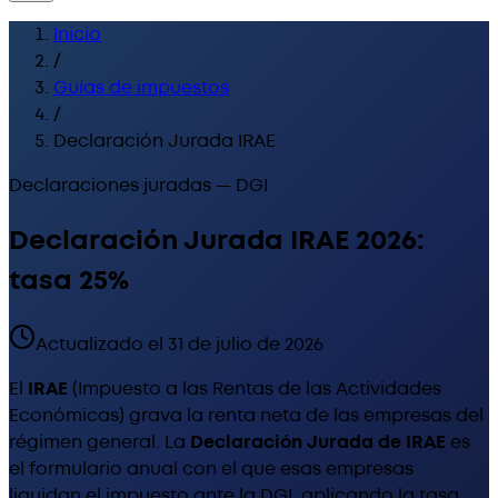
Inicio
/
Guías de impuestos
/
Declaración Jurada IRAE
Declaraciones juradas — DGI
Declaración Jurada IRAE 2026:
tasa 25%
Actualizado el
31 de julio de 2026
El
IRAE
(Impuesto a las Rentas de las Actividades
Económicas) grava la renta neta de las empresas del
régimen general. La
Declaración Jurada de IRAE
es
el formulario anual con el que esas empresas
liquidan el impuesto ante la DGI, aplicando la tasa