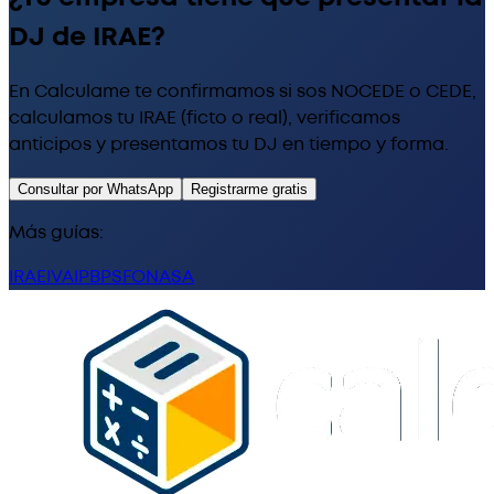
DJ de IRAE?
En Calculame te confirmamos si sos NOCEDE o CEDE,
calculamos tu IRAE (ficto o real), verificamos
anticipos y presentamos tu DJ en tiempo y forma.
Consultar por WhatsApp
Registrarme gratis
Más guías:
IRAE
IVA
IP
BPS
FONASA