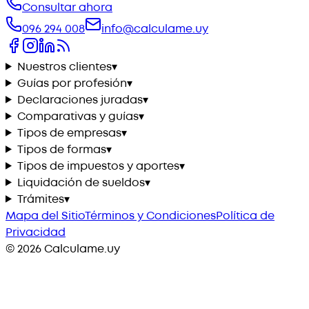
Consultar ahora
096 294 008
info@calculame.uy
Nuestros clientes
▾
Guías por profesión
▾
Declaraciones juradas
▾
Comparativas y guías
▾
Tipos de empresas
▾
Tipos de formas
▾
Tipos de impuestos y aportes
▾
Liquidación de sueldos
▾
Trámites
▾
Mapa del Sitio
Términos y Condiciones
Política de
Privacidad
©
2026
Calculame.uy