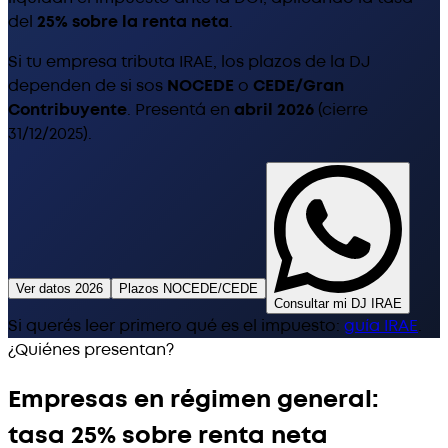
del
25% sobre la renta neta
.
Si tu empresa tributa IRAE, los plazos de la DJ
dependen de si sos
NOCEDE
o
CEDE/Gran
Contribuyente
. Presentá en
abril 2026
(cierre
31/12/2025).
Ver datos 2026
Plazos NOCEDE/CEDE
Consultar mi DJ IRAE
Si querés leer primero qué es el impuesto:
guía IRAE
.
¿Quiénes presentan?
Empresas en régimen general:
tasa 25% sobre renta neta