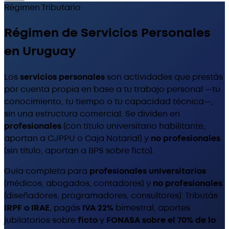
Régimen Tributario
Régimen de Servicios Personales
en Uruguay
Los
servicios personales
son actividades que prestás
por cuenta propia en base a tu trabajo personal —tu
conocimiento, tu tiempo o tu capacidad técnica—,
sin una estructura comercial. Se dividen en
profesionales
(con título universitario habilitante,
aportan a CJPPU o Caja Notarial) y
no profesionales
(sin título, aportan a BPS sobre ficto).
Guía completa para
profesionales universitarios
(médicos, abogados, contadores) y
no profesionales
(diseñadores, programadores, consultores). Tributás
IRPF o IRAE
, pagás
IVA 22%
bimestral, aportes
jubilatorios sobre
ficto
y
FONASA sobre el 70% de lo