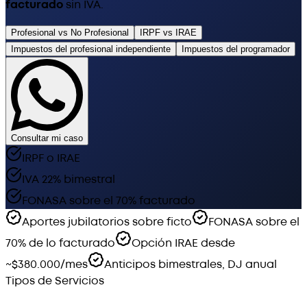
facturado
sin IVA.
Profesional vs No Profesional
IRPF vs IRAE
Impuestos del profesional independiente
Impuestos del programador
Consultar mi caso
IRPF o IRAE
IVA 22% bimestral
FONASA sobre el 70% facturado
Aportes jubilatorios sobre ficto
FONASA sobre el
70% de lo facturado
Opción IRAE desde
~$380.000/mes
Anticipos bimestrales, DJ anual
Tipos de Servicios