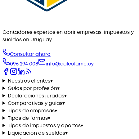
Contadores expertos en abrir empresas, impuestos y
sueldos en Uruguay.
Consultar ahora
096 294 008
info@calculame.uy
Nuestros clientes
▾
Guías por profesión
▾
Declaraciones juradas
▾
Comparativas y guías
▾
Tipos de empresas
▾
Tipos de formas
▾
Tipos de impuestos y aportes
▾
Liquidación de sueldos
▾