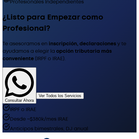
Profesionales Independientes
¿Listo para Empezar como
Profesional?
Te asesoramos en
inscripción, declaraciones
y te
ayudamos a elegir la
opción tributaria más
conveniente
(IRPF o IRAE).
Ver Todos los Servicios
Consultar Ahora
IRPF o IRAE
Desde ~$380k/mes IRAE
Anticipos bimestrales, DJ anual