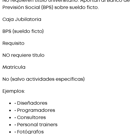
No requieren título universitario. Aportan al Banco de
Previsión Social (BPS) sobre sueldo ficto.
Caja Jubilatoria
BPS (sueldo ficto)
Requisito
NO requiere título
Matrícula
No (salvo actividades específicas)
Ejemplos:
•
Diseñadores
•
Programadores
•
Consultores
•
Personal trainers
•
Fotógrafos