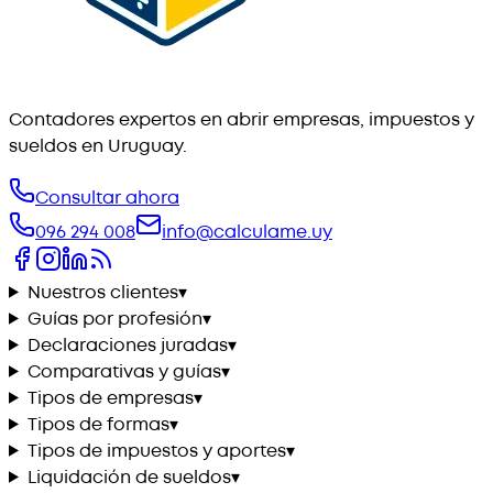
Contadores expertos en abrir empresas, impuestos y
sueldos en Uruguay.
Consultar ahora
096 294 008
info@calculame.uy
Nuestros clientes
▾
Guías por profesión
▾
Declaraciones juradas
▾
Comparativas y guías
▾
Tipos de empresas
▾
Tipos de formas
▾
Tipos de impuestos y aportes
▾
Liquidación de sueldos
▾