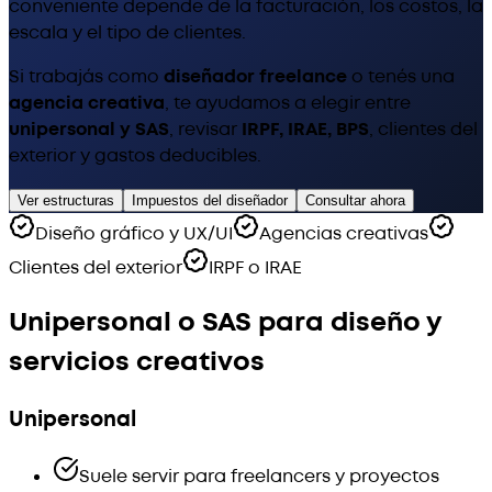
conveniente depende de la facturación, los costos, la
escala y el tipo de clientes.
Si trabajás como
diseñador freelance
o tenés una
agencia creativa
, te ayudamos a elegir entre
unipersonal y SAS
, revisar
IRPF, IRAE, BPS
, clientes del
exterior y gastos deducibles.
Ver estructuras
Impuestos del diseñador
Consultar ahora
Diseño gráfico y UX/UI
Agencias creativas
Clientes del exterior
IRPF o IRAE
Unipersonal o SAS para diseño y
servicios creativos
Unipersonal
Suele servir para freelancers y proyectos