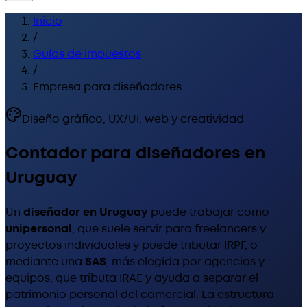
Inicio
/
Guías de impuestos
/
Empresa para diseñadores
Diseño gráfico, UX/UI, web y creatividad
Contador para diseñadores en
Uruguay
Un
diseñador en Uruguay
puede trabajar como
unipersonal
, que suele servir para freelancers y
proyectos individuales y puede tributar IRPF, o
mediante una
SAS
, más elegida por agencias y
equipos, que tributa IRAE y ayuda a separar el
patrimonio personal del comercial. La estructura