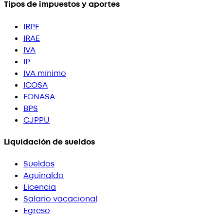
Tipos de impuestos y aportes
IRPF
IRAE
IVA
IP
IVA mínimo
ICOSA
FONASA
BPS
CJPPU
Liquidación de sueldos
Sueldos
Aguinaldo
Licencia
Salario vacacional
Egreso