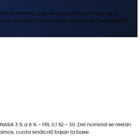
bre el nominal, y se abona antes del inicio de la
 de la licencia y tratamiento adecuado frente a IRPF.
SA 3 % a 8 % − FRL 0,1 %) ÷ 30. Del nominal se restan
tamos, cuota sindical) bajan la base.