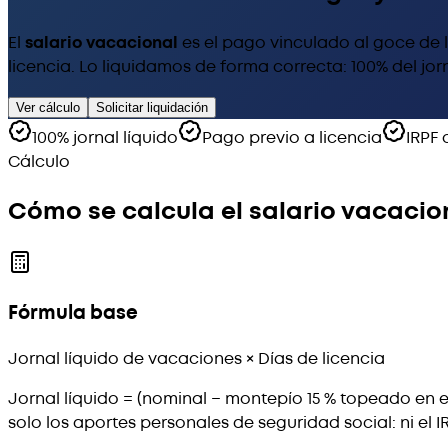
El
salario vacacional
es el pago vinculado al goce de la
licencia. Lo liquidamos de forma correcta: 100% del jorn
Ver cálculo
Solicitar liquidación
100% jornal líquido
Pago previo a licencia
IRPF 
Cálculo
Cómo se calcula el salario vacacio
Fórmula base
Jornal líquido de vacaciones × Días de licencia
Jornal líquido = (nominal − montepío 15 % topeado en e
solo los aportes personales de seguridad social: ni el 