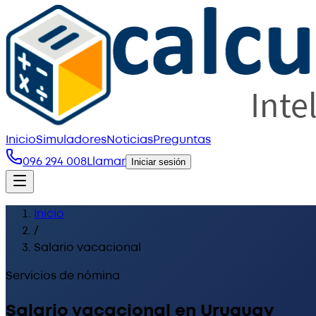
Inicio
Simuladores
Noticias
Preguntas
096 294 008
Llamar
Iniciar sesión
Inicio
/
Salario vacacional
Servicios de nómina
Salario vacacional en Uruguay