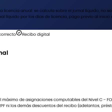
 licencia anual: se calcula sobre el jornal líquido, no so
al líquido por los días de licencia, pago previo al inicio
correcto
Recibo digital
nal
l máximo de asignaciones computables del Nivel C − FONA
IRPF ni los demás descuentos del recibo (adelantos, prés