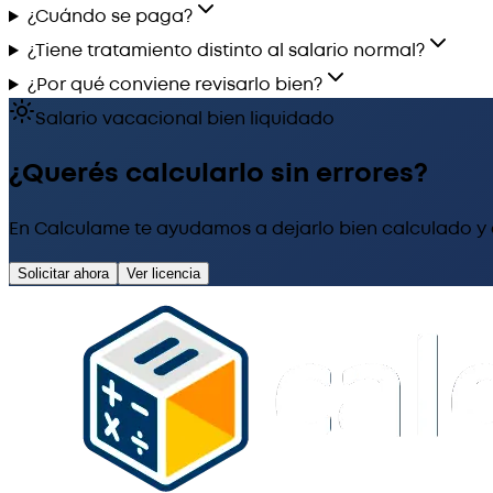
¿Cuándo se paga?
¿Tiene tratamiento distinto al salario normal?
¿Por qué conviene revisarlo bien?
Salario vacacional bien liquidado
¿Querés calcularlo sin errores?
En Calculame te ayudamos a dejarlo bien calculado 
Solicitar ahora
Ver licencia