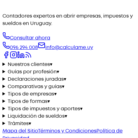
Contadores expertos en abrir empresas, impuestos y
sueldos en Uruguay.
Consultar ahora
096 294 008
info@calculame.uy
Nuestros clientes
▾
Guías por profesión
▾
Declaraciones juradas
▾
Comparativas y guías
▾
Tipos de empresas
▾
Tipos de formas
▾
Tipos de impuestos y aportes
▾
Liquidación de sueldos
▾
Trámites
▾
Mapa del Sitio
Términos y Condiciones
Política de