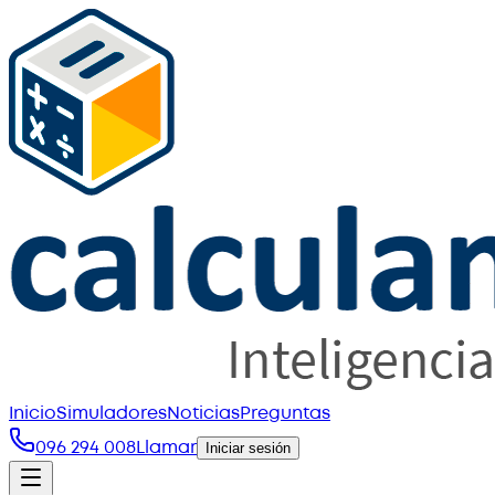
Inicio
Simuladores
Noticias
Preguntas
096 294 008
Llamar
Iniciar sesión