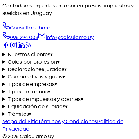
Contadores expertos en abrir empresas, impuestos y
sueldos en Uruguay.
Consultar ahora
096 294 008
info@calculame.uy
Nuestros clientes
▾
Guías por profesión
▾
Declaraciones juradas
▾
Comparativas y guías
▾
Tipos de empresas
▾
Tipos de formas
▾
Tipos de impuestos y aportes
▾
Liquidación de sueldos
▾
Trámites
▾
Mapa del Sitio
Términos y Condiciones
Política de
Privacidad
©
2026
Calculame.uy