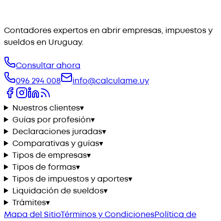
Contadores expertos en abrir empresas, impuestos y
sueldos en Uruguay.
Consultar ahora
096 294 008
info@calculame.uy
Nuestros clientes
▾
Guías por profesión
▾
Declaraciones juradas
▾
Comparativas y guías
▾
Tipos de empresas
▾
Tipos de formas
▾
Tipos de impuestos y aportes
▾
Liquidación de sueldos
▾
Trámites
▾
Mapa del Sitio
Términos y Condiciones
Política de