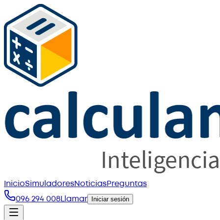
Inicio
Simuladores
Noticias
Preguntas
096 294 008
Llamar
Iniciar sesión