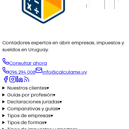
Contadores expertos en abrir empresas, impuestos y
sueldos en Uruguay.
Consultar ahora
096 294 008
info@calculame.uy
Nuestros clientes
▾
Guías por profesión
▾
Declaraciones juradas
▾
Comparativas y guías
▾
Tipos de empresas
▾
Tipos de formas
▾