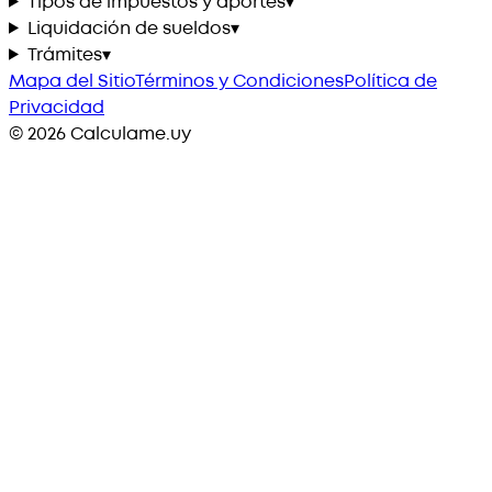
Tipos de impuestos y aportes
▾
Liquidación de sueldos
▾
Trámites
▾
Mapa del Sitio
Términos y Condiciones
Política de
Privacidad
©
2026
Calculame.uy