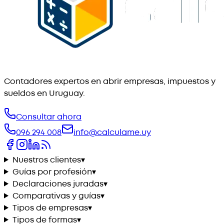
Contadores expertos en abrir empresas, impuestos y
sueldos en Uruguay.
Consultar ahora
096 294 008
info@calculame.uy
Nuestros clientes
▾
Guías por profesión
▾
Declaraciones juradas
▾
Comparativas y guías
▾
Tipos de empresas
▾
Tipos de formas
▾