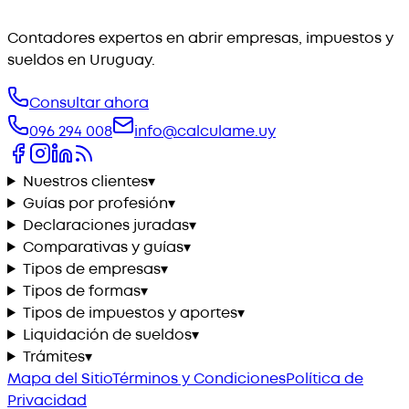
Contadores expertos en abrir empresas, impuestos y
sueldos en Uruguay.
Consultar ahora
096 294 008
info@calculame.uy
Nuestros clientes
▾
Guías por profesión
▾
Declaraciones juradas
▾
Comparativas y guías
▾
Tipos de empresas
▾
Tipos de formas
▾
Tipos de impuestos y aportes
▾
Liquidación de sueldos
▾
Trámites
▾
Mapa del Sitio
Términos y Condiciones
Política de
Privacidad