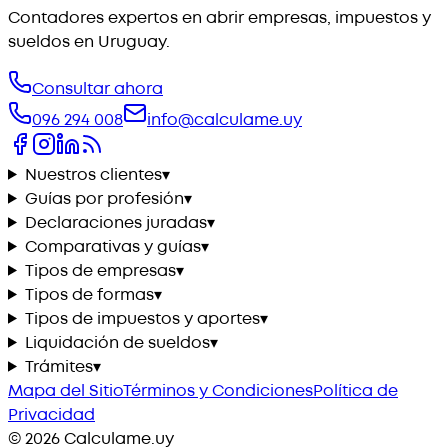
Contadores expertos en abrir empresas, impuestos y
sueldos en Uruguay.
Consultar ahora
096 294 008
info@calculame.uy
Nuestros clientes
▾
Guías por profesión
▾
Declaraciones juradas
▾
Comparativas y guías
▾
Tipos de empresas
▾
Tipos de formas
▾
Tipos de impuestos y aportes
▾
Liquidación de sueldos
▾
Trámites
▾
Mapa del Sitio
Términos y Condiciones
Política de
Privacidad
©
2026
Calculame.uy