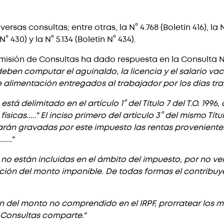
as consultas; entre otras, la N° 4.768 (Boletín 416), la N° 4
N° 430) y la N° 5.134 (Boletín N° 434).
isión de Consultas ha dado respuesta en la Consulta N° 5
ben computar el aguinaldo, la licencia y el salario va
de alimentación entregados al trabajador por los días tra
á delimitado en el artículo 1° del Título 7 del T.O. 1996,
cas....." El inciso primero del artículo 3° del mismo Títul
rán gravadas por este impuesto las rentas provenientes
..."
 no están incluidas en el ámbito del impuesto, por no ve
ión del monto imponible. De todas formas el contribuy
n del monto no comprendido en el IRPF, prorratear los m
e Consultas comparte."