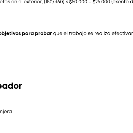
os en el exterior, (180/360) × $50.000 = $25.000 (exento d
objetivos para probar
que el trabajo se realizó efectivam
eador
njera