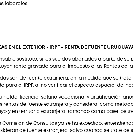
as laborales
 EN EL EXTERIOR - IRPF - RENTA DE FUENTE URUGUAY
sable sustituto, si los sueldos abonados a parte de su p
tuyen renta gravada para el Impuesto a las Rentas de las
das son de fuente extranjera, en la medida que se trata d
 para el IRPF, al no verificar el aspecto espacial del h
inaldo, licencia, salario vacacional y gratificación an
las rentas de fuente extranjera y considera, como méto
ayo y en territorio extranjero, tomando como base los tr
esta Comisión de Consultas ya se ha expedido, entendie
nsideran de fuente extranjera, salvo cuando se trate de su