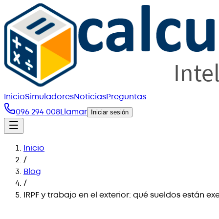
Inicio
Simuladores
Noticias
Preguntas
096 294 008
Llamar
Iniciar sesión
Inicio
/
Blog
/
IRPF y trabajo en el exterior: qué sueldos están ex