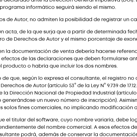
 programa informático seguirá siendo el mismo.
chos de Autor, no admiten la posibilidad de registrar un
un acta, de la que surja que a partir de determinada fec
o de Derechos de Autor y el mismo porcentaje de exoner
 en la documentación de venta debería hacerse referenci
s efectos de las declaraciones que deben formularse ante
el producto o habría que incluir los dos nombres.
de que, según lo expresa el consultante, el registro no
rechos de Autor (artículo 53° de la Ley N° 9.739 de 17.12.
de la Dirección Nacional de Propiedad Industrial (artículo
al (no generándose un nuevo número de inscripción). Asim
s solos fines comerciales, no implicando modificación 
ue el titular del software, cuyo nombre variaría, debe 
ependientemente del nombre comercial. A esos efectos 
onsultante podrá, además de conservar la documentación