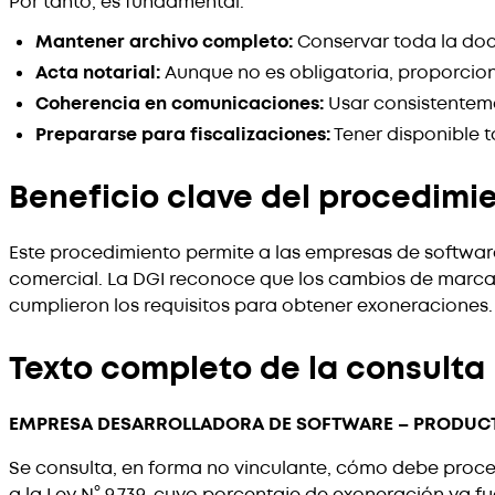
Por tanto, es fundamental:
Mantener archivo completo:
Conservar toda la doc
Acta notarial:
Aunque no es obligatoria, proporcion
Coherencia en comunicaciones:
Usar consistenteme
Prepararse para fiscalizaciones:
Tener disponible 
Beneficio clave del procedimi
Este procedimiento permite a las empresas de softwa
comercial. La DGI reconoce que los cambios de marca 
cumplieron los requisitos para obtener exoneraciones.
Texto completo de la consulta
EMPRESA DESARROLLADORA DE SOFTWARE – PRODUCTO 
Se consulta, en forma no vinculante, cómo debe proc
a la Ley N° 9.739, cuyo porcentaje de exoneración ya f