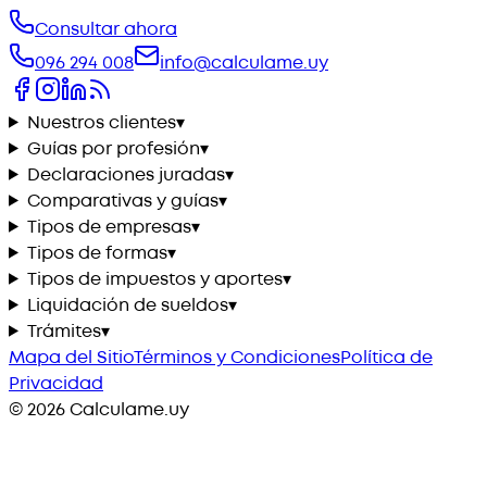
Consultar ahora
096 294 008
info@calculame.uy
Nuestros clientes
▾
Guías por profesión
▾
Declaraciones juradas
▾
Comparativas y guías
▾
Tipos de empresas
▾
Tipos de formas
▾
Tipos de impuestos y aportes
▾
Liquidación de sueldos
▾
Trámites
▾
Mapa del Sitio
Términos y Condiciones
Política de
Privacidad
©
2026
Calculame.uy