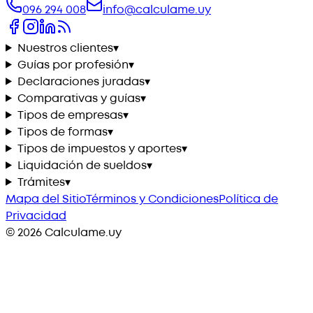
096 294 008
info@calculame.uy
Nuestros clientes
▾
Guías por profesión
▾
Declaraciones juradas
▾
Comparativas y guías
▾
Tipos de empresas
▾
Tipos de formas
▾
Tipos de impuestos y aportes
▾
Liquidación de sueldos
▾
Trámites
▾
Mapa del Sitio
Términos y Condiciones
Política de
Privacidad
©
2026
Calculame.uy