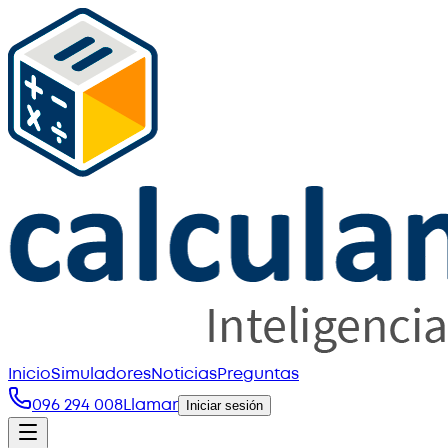
Inicio
Simuladores
Noticias
Preguntas
096 294 008
Llamar
Iniciar sesión