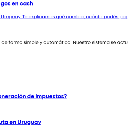
agos en cash
 en Uruguay. Te explicamos qué cambia, cuánto podés pag
de forma simple y automática. Nuestro sistema se actu
xoneración de impuestos?
buta en Uruguay