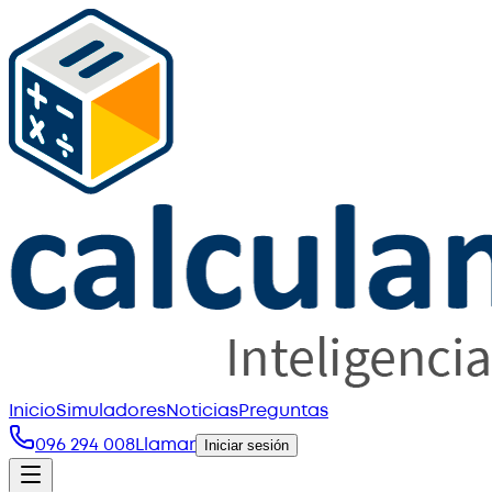
Inicio
Simuladores
Noticias
Preguntas
096 294 008
Llamar
Iniciar sesión