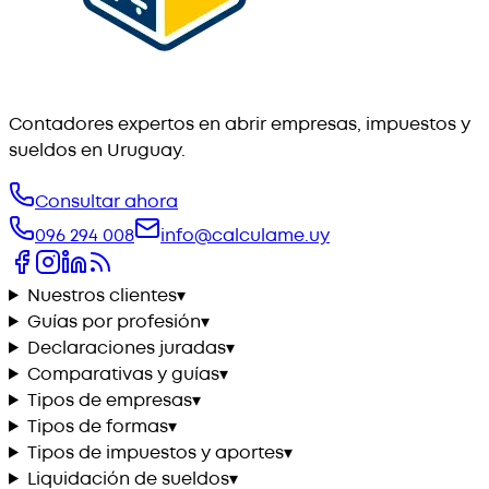
Contadores expertos en abrir empresas, impuestos y
sueldos en Uruguay.
Consultar ahora
096 294 008
info@calculame.uy
Nuestros clientes
▾
Guías por profesión
▾
Declaraciones juradas
▾
Comparativas y guías
▾
Tipos de empresas
▾
Tipos de formas
▾
Tipos de impuestos y aportes
▾
Liquidación de sueldos
▾