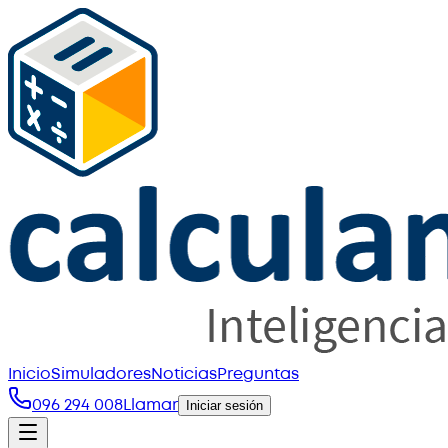
Inicio
Simuladores
Noticias
Preguntas
096 294 008
Llamar
Iniciar sesión