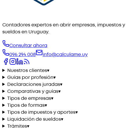
Contadores expertos en abrir empresas, impuestos y
sueldos en Uruguay.
Consultar ahora
096 294 008
info@calculame.uy
Nuestros clientes
▾
Guías por profesión
▾
Declaraciones juradas
▾
Comparativas y guías
▾
Tipos de empresas
▾
Tipos de formas
▾
Tipos de impuestos y aportes
▾
Liquidación de sueldos
▾
Trámites
▾