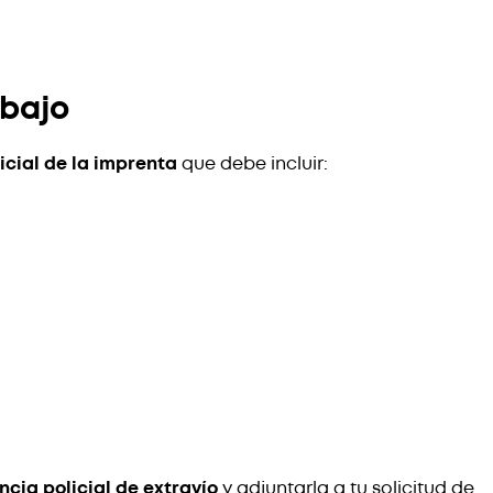
abajo
icial de la imprenta
que debe incluir:
cia policial de extravío
y adjuntarla a tu solicitud de