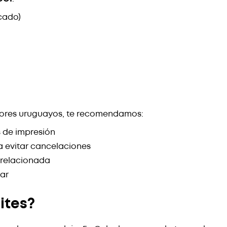
icado)
res uruguayos, te recomendamos:
s de impresión
a evitar cancelaciones
 relacionada
lar
ites?