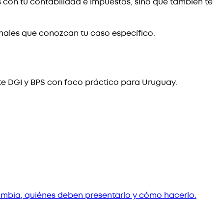
con tu contabilidad e impuestos, sino que también te
nales que conozcan tu caso específico.
te DGI y BPS con foco práctico para Uruguay.
cambia, quiénes deben presentarlo y cómo hacerlo.