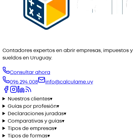
Contadores expertos en abrir empresas, impuestos y
sueldos en Uruguay.
Consultar ahora
096 294 008
info@calculame.uy
Nuestros clientes
▾
Guías por profesión
▾
Declaraciones juradas
▾
Comparativas y guías
▾
Tipos de empresas
▾
Tipos de formas
▾