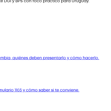
te DGI y BPS con foco práctico para Uruguay.
cambia, quiénes deben presentarlo y cómo hacerlo.
ulario 1103 y cómo saber si te conviene.