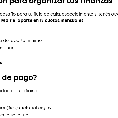
ón para organizar tus finanzas
afío para tu flujo de caja, especialmente si tenés otro
ividir el aporte en 12 cuotas mensuales
.
 del aporte mínimo
 menor)
s
s de pago?
dad de tu oficina:
cion@cajanotarial.org.uy
r la solicitud