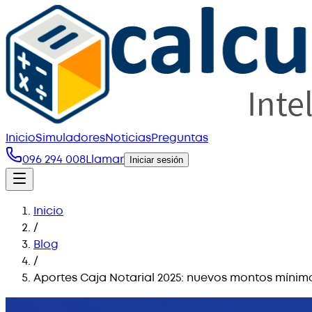
Inicio
Simuladores
Noticias
Preguntas
096 294 008
Llamar
Iniciar sesión
Inicio
/
Blog
/
Aportes Caja Notarial 2025: nuevos montos mínimo