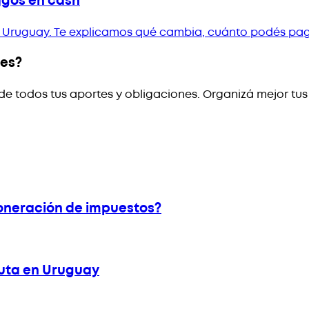
agos en cash
 en Uruguay. Te explicamos qué cambia, cuánto podés pag
les?
de todos tus aportes y obligaciones. Organizá mejor tus
xoneración de impuestos?
buta en Uruguay