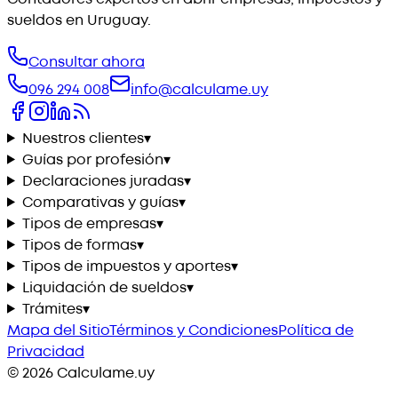
sueldos en Uruguay.
Consultar ahora
096 294 008
info@calculame.uy
Nuestros clientes
▾
Guías por profesión
▾
Declaraciones juradas
▾
Comparativas y guías
▾
Tipos de empresas
▾
Tipos de formas
▾
Tipos de impuestos y aportes
▾
Liquidación de sueldos
▾
Trámites
▾
Mapa del Sitio
Términos y Condiciones
Política de
Privacidad
©
2026
Calculame.uy