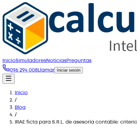
Inicio
Simuladores
Noticias
Preguntas
096 294 008
Llamar
Iniciar sesión
Inicio
/
Blog
/
IRAE ficta para S.R.L. de asesoría contable: criter