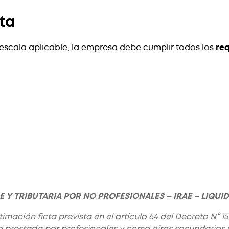
cta
 escala aplicable, la empresa debe cumplir todos los
req
LE Y TRIBUTARIA POR NO PROFESIONALES – IRAE – LIQUI
imación ficta prevista en el artículo 64 del Decreto N° 
 no prestada por profesionales y como giros secundarios