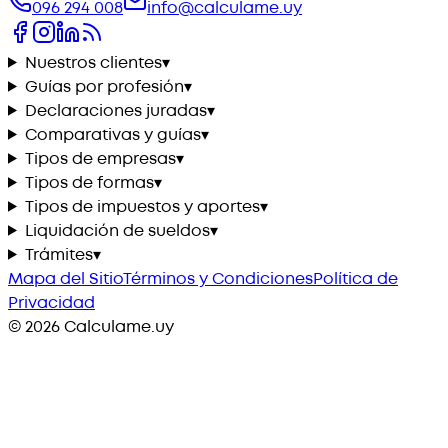
096 294 008
info@calculame.uy
Nuestros clientes
▾
Guías por profesión
▾
Declaraciones juradas
▾
Comparativas y guías
▾
Tipos de empresas
▾
Tipos de formas
▾
Tipos de impuestos y aportes
▾
Liquidación de sueldos
▾
Trámites
▾
Mapa del Sitio
Términos y Condiciones
Política de
Privacidad
©
2026
Calculame.uy