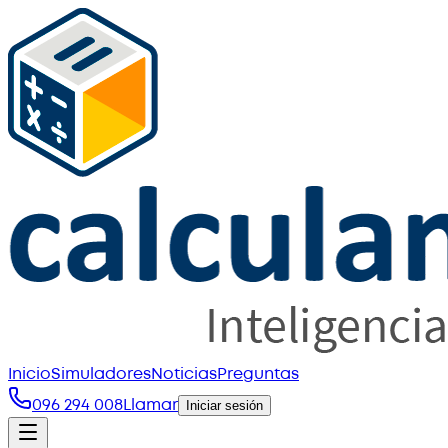
Inicio
Simuladores
Noticias
Preguntas
096 294 008
Llamar
Iniciar sesión