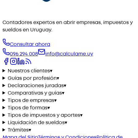
Contadores expertos en abrir empresas, impuestos y
sueldos en Uruguay.
Consultar ahora
096 294 008
info@calculame.uy
Nuestros clientes
▾
Guías por profesión
▾
Declaraciones juradas
▾
Comparativas y guías
▾
Tipos de empresas
▾
Tipos de formas
▾
Tipos de impuestos y aportes
▾
Liquidación de sueldos
▾
Trámites
▾
Mapa del Sitio
Términos y Condiciones
Política de