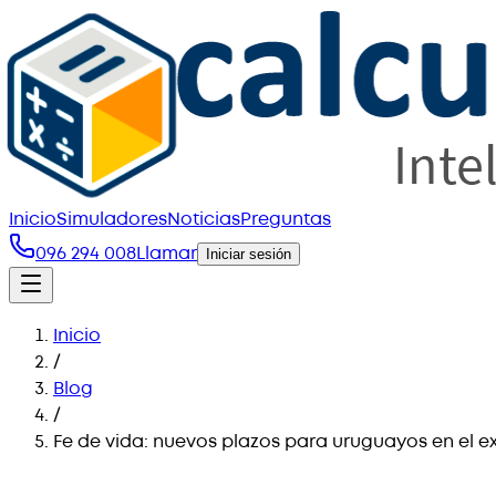
Inicio
Simuladores
Noticias
Preguntas
096 294 008
Llamar
Iniciar sesión
Inicio
/
Blog
/
Fe de vida: nuevos plazos para uruguayos en el ext