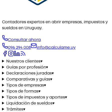
Contadores expertos en abrir empresas, impuestos y
sueldos en Uruguay.
Consultar ahora
096 294 008
info@calculame.uy
Nuestros clientes
▾
Guías por profesión
▾
Declaraciones juradas
▾
Comparativas y guías
▾
Tipos de empresas
▾
Tipos de formas
▾
Tipos de impuestos y aportes
▾
Liquidación de sueldos
▾
Trámites
▾