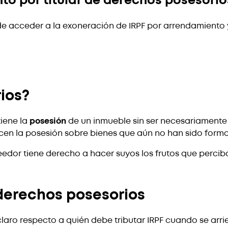
to por titular de derechos posesorio
e acceder a la exoneración de IRPF por arrendamiento 
ios?
iene la
posesión
de un inmueble sin ser necesariamente s
ercen la posesión sobre bienes que aún no han sido for
eedor tiene derecho a hacer suyos los frutos que perciba
y derechos posesorios
 claro respecto a quién debe tributar IRPF cuando se arr