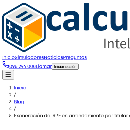
Inicio
Simuladores
Noticias
Preguntas
096 294 008
Llamar
Iniciar sesión
Inicio
/
Blog
/
Exoneración de IRPF en arrendamiento por titular