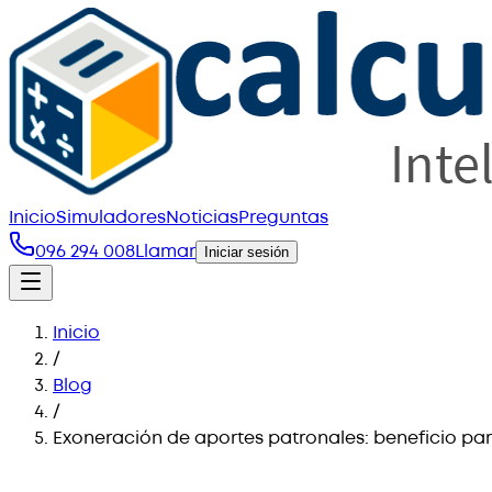
Inicio
Simuladores
Noticias
Preguntas
096 294 008
Llamar
Iniciar sesión
Inicio
/
Blog
/
Exoneración de aportes patronales: beneficio par