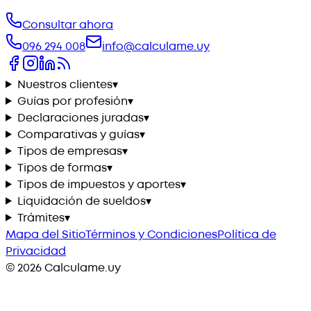
Consultar ahora
096 294 008
info@calculame.uy
Nuestros clientes
▾
Guías por profesión
▾
Declaraciones juradas
▾
Comparativas y guías
▾
Tipos de empresas
▾
Tipos de formas
▾
Tipos de impuestos y aportes
▾
Liquidación de sueldos
▾
Trámites
▾
Mapa del Sitio
Términos y Condiciones
Política de
Privacidad
©
2026
Calculame.uy