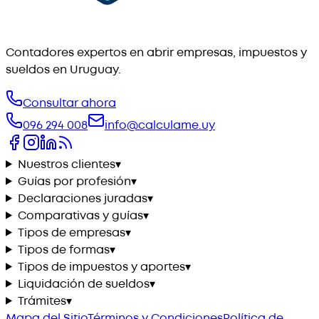
Contadores expertos en abrir empresas, impuestos y
sueldos en Uruguay.
Consultar ahora
096 294 008
info@calculame.uy
Nuestros clientes
▾
Guías por profesión
▾
Declaraciones juradas
▾
Comparativas y guías
▾
Tipos de empresas
▾
Tipos de formas
▾
Tipos de impuestos y aportes
▾
Liquidación de sueldos
▾
Trámites
▾
Mapa del Sitio
Términos y Condiciones
Política de