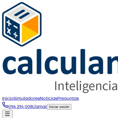
Inicio
Simuladores
Noticias
Preguntas
096 294 008
Llamar
Iniciar sesión