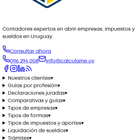
Contadores expertos en abrir empresas, impuestos y
sueldos en Uruguay.
Consultar ahora
096 294 008
info@calculame.uy
Nuestros clientes
▾
Guías por profesión
▾
Declaraciones juradas
▾
Comparativas y guías
▾
Tipos de empresas
▾
Tipos de formas
▾
Tipos de impuestos y aportes
▾
Liquidación de sueldos
▾
Trámites
▾