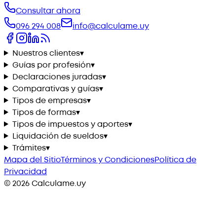
Consultar ahora
096 294 008
info@calculame.uy
Nuestros clientes
▾
Guías por profesión
▾
Declaraciones juradas
▾
Comparativas y guías
▾
Tipos de empresas
▾
Tipos de formas
▾
Tipos de impuestos y aportes
▾
Liquidación de sueldos
▾
Trámites
▾
Mapa del Sitio
Términos y Condiciones
Política de
Privacidad
©
2026
Calculame.uy