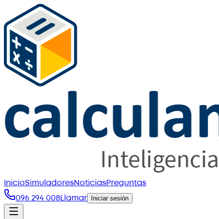
Inicio
Simuladores
Noticias
Preguntas
096 294 008
Llamar
Iniciar sesión