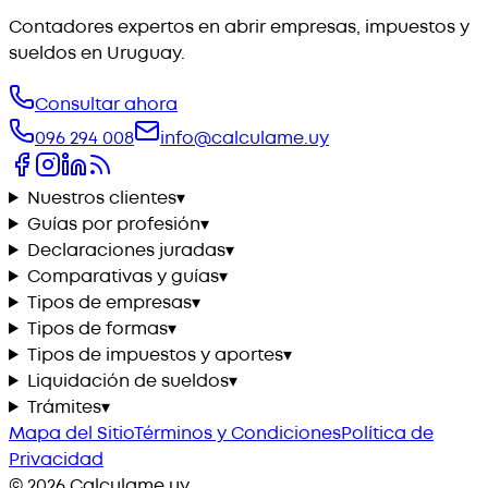
Contadores expertos en abrir empresas, impuestos y
sueldos en Uruguay.
Consultar ahora
096 294 008
info@calculame.uy
Nuestros clientes
▾
Guías por profesión
▾
Declaraciones juradas
▾
Comparativas y guías
▾
Tipos de empresas
▾
Tipos de formas
▾
Tipos de impuestos y aportes
▾
Liquidación de sueldos
▾
Trámites
▾
Mapa del Sitio
Términos y Condiciones
Política de
Privacidad
©
2026
Calculame.uy